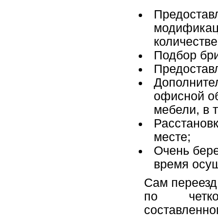
Предостав
модификац
количестве
Подбор бри
Предоставл
Дополнител
офисной об
мебели, в 
Расстановк
месте;
Очень бере
время осущ
Сам переезд
по четко
составле